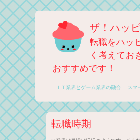
コ
ン
ザ！ハッ
テ
ン
転職をハッ
ツ
へ
く考えてお
ス
おすすめです！
キ
ッ
プ
ＩＴ業界とゲーム業界の融合
スマ
転職時期