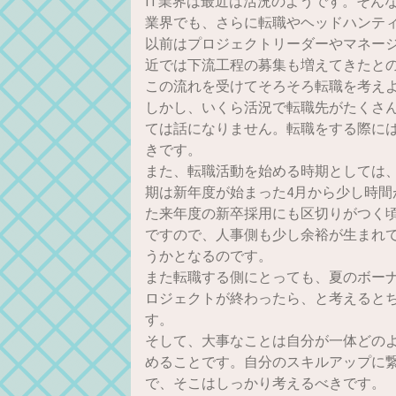
IT業界は最近は活況のようです。そん
業界でも、さらに転職やヘッドハンテ
以前はプロジェクトリーダーやマネー
近では下流工程の募集も増えてきたと
この流れを受けてそろそろ転職を考え
しかし、いくら活況で転職先がたくさ
ては話になりません。転職をする際に
きです。
また、転職活動を始める時期としては、
期は新年度が始まった4月から少し時間
た来年度の新卒採用にも区切りがつく
ですので、人事側も少し余裕が生まれ
うかとなるのです。
また転職する側にとっても、夏のボー
ロジェクトが終わったら、と考えると
す。
そして、大事なことは自分が一体どの
めることです。自分のスキルアップに
で、そこはしっかり考えるべきです。