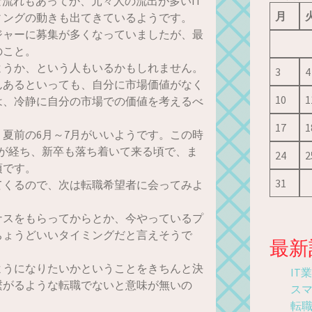
な流れもあってか、元々人の流出が多いIT
月
ィングの動きも出てきているようです。
ジャーに募集が多くなっていましたが、最
のこと。
ようか、という人もいるかもしれません。
3
4
んあるといっても、自分に市場価値がなく
10
1
は、冷静に自分の市場での価値を考えるべ
17
1
夏前の6月～7月がいいようです。この時
が経ち、新卒も落ち着いて来る頃で、ま
24
2
頃です。
31
てくるので、次は転職希望者に会ってみよ
ナスをもらってからとか、今やっているプ
ちょうどいいタイミングだと言えそうで
最新
ようになりたいかということをきちんと決
IT
繋がるような転職でないと意味が無いの
ス
転